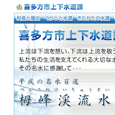
喜多方市上下水道課
Kitakata City Waterwork Bureau
/
料金と届出
くらしと水道
きたかたの水道
き