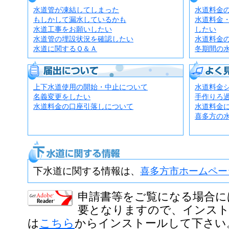
水道管が凍結してしまった
水道料金
もしかして漏水しているかも
水道料金
水道工事をお願いしたい
したい
水道管の埋設状況を確認したい
水道料金
水道に関するＱ＆Ａ
冬期間の
届出について
よく見られるペ
上下水道使用の開始・中止について
水道料金
名義変更をしたい
手作りろ
水道料金の口座引落しについて
水道料金
喜多方の
下水道に関する情報
下水道に関する情報は、
喜多方市ホームペー
申請書等をご覧になる場合には、A
要となりますので、インス
は
こちら
からインストールして下さい