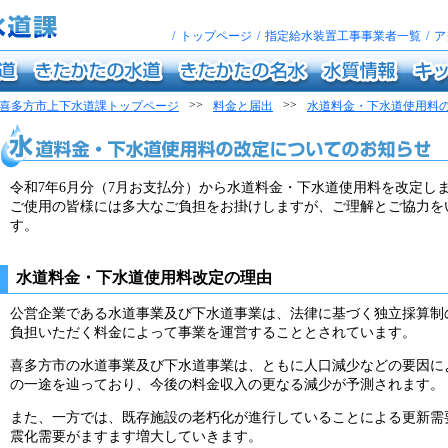
/
トップページ
/
指定給水装置工事事業者一覧
/
ア
きたかたの水道
きたかたの名水
水質情報
キッズペ
>>
>>
喜多方市上下水道課トップページ
料金と届出
水道料金・下水道使用料
水道料金・下水道使用料の改定についてのお知らせ
令和7年6月分（7月お支払分）から水道料金・下水道使用料を改定し
ご使用の皆様には多大なご負担をお掛けしますが、ご理解とご協力を
す。
水道料金・下水道使用料改定の理由
公営企業である水道事業及び下水道事業は、法律に基づく独立採算制
負担いただく料金によって事業を運営することとされています。
喜多方市の水道事業及び下水道事業は、ともに人口減少などの要因に
の一途を辿っており、今後の料金収入の更なる減少が予測されます。
また、一方では、既存施設の老朽化が進行していることによる更新需
震化需要がますます増大していきます。