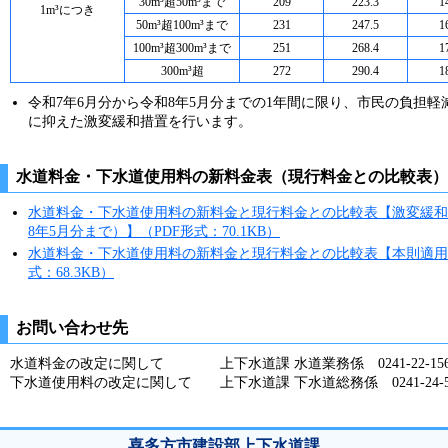
30m³超50m³まで
209
223.3
1
1m³につき
50m³超100m³まで
231
247.5
1
100m³超300m³まで
251
268.4
1
300m³超
272
290.4
1
令和7年6月分から令和8年5月分までの1年間に限り、市民の負担軽
に抑えた激変緩和措置を行います。
水道料金・下水道使用料の新料金表（現行料金との比較表）
水道料金・下水道使用料の新料金と現行料金との比較表【激変緩和
8年5月分まで）】（PDF形式：70.1KB）
水道料金・下水道使用料の新料金と現行料金との比較表【本則適用分
式：68.3KB）
お問い合わせ先
水道料金の改定に関して
上下水道課 水道業務係 0241-22-15
下水道使用料の改定に関して
上下水道課 下水道総務係 0241-24-5
喜多方市建設部上下水道課