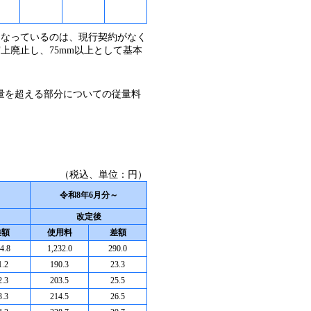
になっているのは、現行契約がなく
上廃止し、75mm以上として基本
量を超える部分についての従量料
（税込、単位：円）
～
令和8年6月分～
改定後
差額
使用料
差額
4.8
1,232.0
290.0
1.2
190.3
23.3
2.3
203.5
25.5
3.3
214.5
26.5