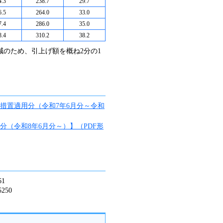
4.3
238.7
29.7
6.5
264.0
33.0
7.4
286.0
35.0
8.4
310.2
38.2
減のため、引上げ額を概ね2分の1
措置適用分（令和7年6月分～令和
（令和8年6月分～）】（PDF形
61
250