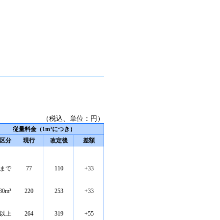
（税込、単位：円）
従量料金（1m³につき）
区分
現行
改定後
差額
³まで
77
110
+33
30m³
220
253
+33
³以上
264
319
+55