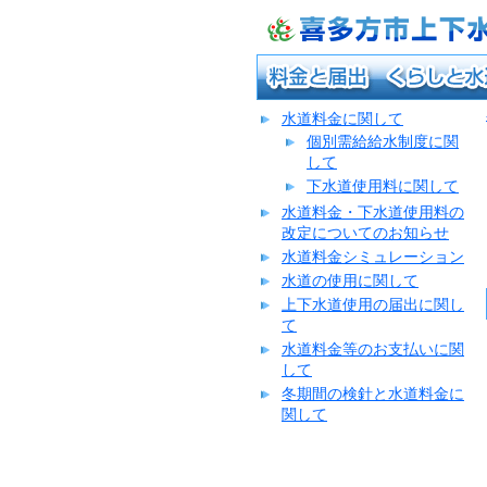
喜多方市上下水道課
Kitakata City Waterwork Bureau
料金と届出
くらしと水道
水道料金に関して
個別需給給水制度に関
して
下水道使用料に関して
水道料金・下水道使用料の
改定についてのお知らせ
水道料金シミュレーション
水道の使用に関して
上下水道使用の届出に関し
て
水道料金等のお支払いに関
して
冬期間の検針と水道料金に
関して