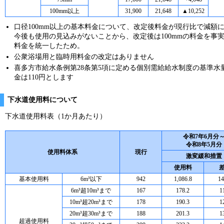
100mm以上
31,900
21,648
▲10,252
口径100mm以上の基本料金について、改定後料金が現行比で減額
今後も使用の見込みがないことから、改定後は100mmの料金を事実
料金を統一したため。
公衆浴場用と臨時用料金の改定はありません
喜多方市給水条例第28条第5項に定める個別需給給水制度の基準水
金は110円とします
下水道使用料について
下水道使用料表（1か月あたり）
令和7年6月分
令和8年5月分
使用料体系
現行
激変緩和措置
使用料
基本使用料
6m³以下
942
1,086.8
14
6m³超10m³まで
167
178.2
1
10m³超20m³まで
178
190.3
1
20m³超30m³まで
188
201.3
1
超過使用料